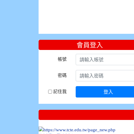
會員登入
帳號
密碼
記住我
登入
:::