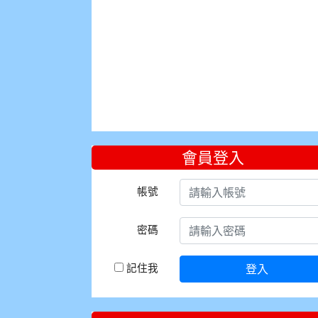
會員登入
帳號
密碼
記住我
登入
:::