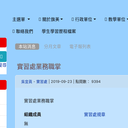
主選單
關於旗美
行政單位
教學單位
:::
聯絡我們
學生學習歷程檔案
:::
本站消息
分月文章
電子報列表
search
搜尋
實習處業務職掌
-
| 2019-09-23 | 點閱數： 9394
吳宜眞
實習處
實習處業務職掌
組織成員
實習處規章
無