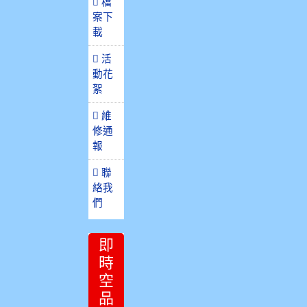
檔
案下
載
活
動花
絮
維
修通
報
聯
絡我
們
即
時
空
品