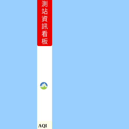
測
站
資
訊
看
板