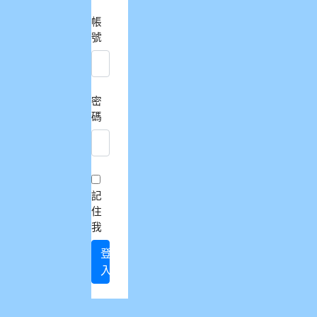
帳
號
密
碼
記
住
我
登
入