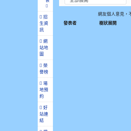
表
網友個人意見，
招
發表者
樹狀展開
生資
訊
網
站地
圖
榮
譽榜
場
地預
約
好
站連
結