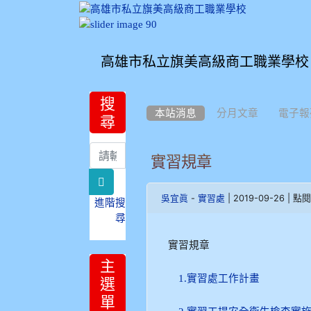
高雄市私立旗美高級商工職業學校
:::
:::
搜
本站消息
分月文章
電子報
尋
實習規章
search
-
| 2019-09-26 | 點
吳宜眞
實習處
進階搜
尋
實習規章
主
1.實習處工作計畫
選
單