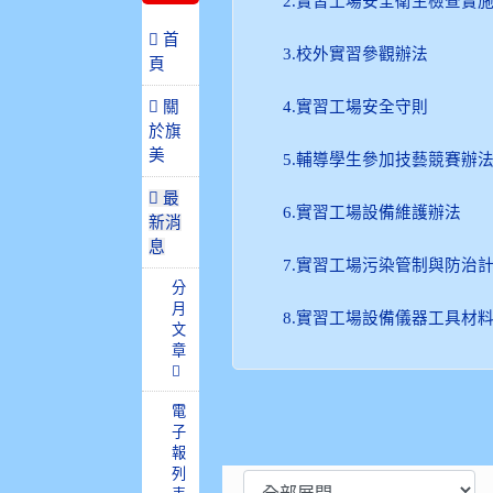
2.實習工場安全衛生檢查實
 首
3.校外實習參觀辦法
頁
關
4.實習工場安全守則
於旗
美
5.輔導學生參加技藝競賽辦
最
6.實習工場設備維護辦法
新消
息
7.實習工場污染管制與防治
分
月
8.實習工場設備儀器工具材
文
章
電
子
報
列