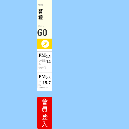
會
員
登
入