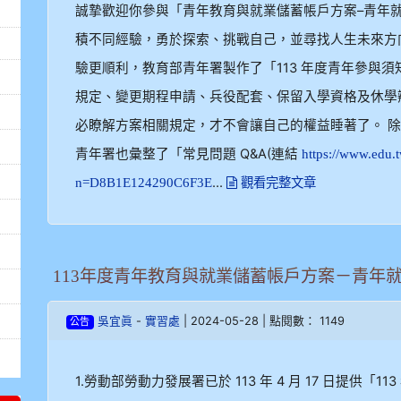
誠摯歡迎你參與「青年教育與就業儲蓄帳戶方案–青年
積不同經驗，勇於探索、挑戰自己，並尋找人生未來方
驗更順利，教育部青年署製作了「113 年度青年參與
規定、變更期程申請、兵役配套、保留入學資格及休學
必瞭解方案相關規定，才不會讓自己的權益睡著了。 除
青年署也彙整了「常見問題 Q&A(連結
https://www.edu
...
n=D8B1E124290C6F3E
觀看完整文章
113年度青年教育與就業儲蓄帳戶方案－青年
-
| 2024-05-28 | 點閱數： 1149
吳宜眞
實習處
公告
1.勞動部勞動力發展署已於 113 年 4 月 17 日提供