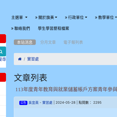
主選單
關於旗美
行政單位
教學單位
:::
聯絡我們
學生學習歷程檔案
:::
本站消息
分月文章
電子報列表
search

實習處
搜尋
文章列表
113年度青年教育與就業儲蓄帳戶方案青年參與
-
| 2024-05-28 | 點閱數： 2295
吳宜眞
實習處
公告