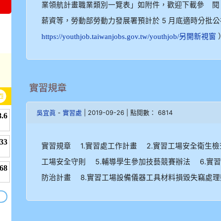
業領航計畫職業類別一覽表」如附件，歡迎下載參 閱。
薪資等，勞動部勞動力發展署預計於 5 月底適時分批
https://youthjob.taiwanjobs.gov.tw/youthjob/另開新視窗
實習規章
-
| 2019-09-26 | 點閱數： 6814
吳宜眞
實習處
實習規章 1.實習處工作計畫 2.實習工場安全衛生檢
工場安全守則 5.輔導學生參加技藝競賽辦法 6.實
防治計畫 8.實習工場設備儀器工具材料損毀失竊處理