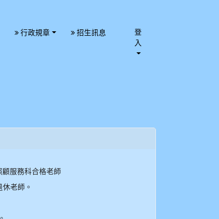
登
行政規章
招生訊息
入
、照顧服務科合格老師
退休老師。
。