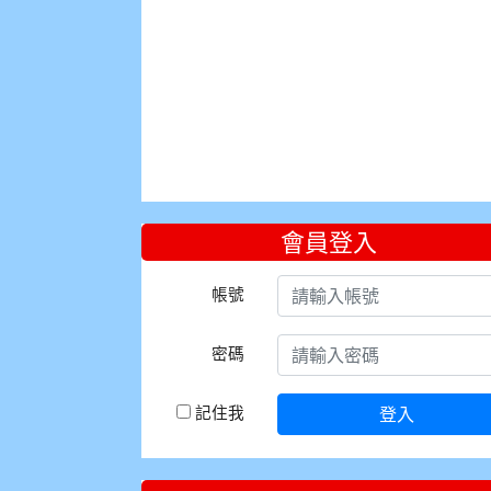
會員登入
帳號
密碼
記住我
登入
:::