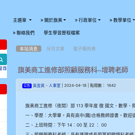
主選單
關於旗美
行政單位
教學單位
:::
聯絡我們
學生學習歷程檔案
:::
本站消息
分月文章
電子報列表
search
搜尋
旗美商工進修部照顧服務科--增聘老師
-
| 2024-04-18 | 點閱數： 1642
吳宜眞
人事室
公告
旗美商工進修（夜間）部 113 學年度 徵 國文、數學
一、學歷︰大學畢，具有高中(職)合格教師證書，歡迎
二、上班時間︰下午 14︰00 至 22 ： 00
三、照顧服務科老師︰具有護理或長照等相關類科老師